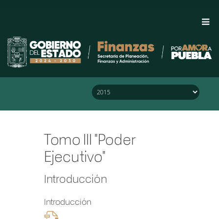
Saltar al Menú
Saltar al Contenido
Saltar al Pie de Página
Tomo III
"Poder
Ejecutivo"
Introducción
Introducción