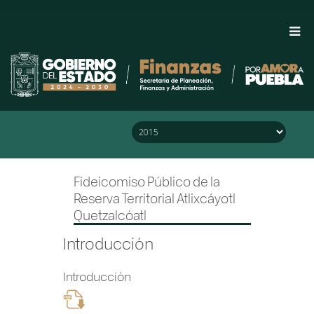
Saltar al Menú
Saltar al Contenido
Saltar al Pie de Página
Fideicomiso Público de la
Reserva Territorial Atlixcáyotl
Quetzalcóatl
Introducción
Introducción